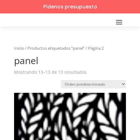
Pídenos presupuesto
Inicio
/
Productos etiquetados “panel”
/
Página 2
panel
Mostrando 13–13 de 13 resultados