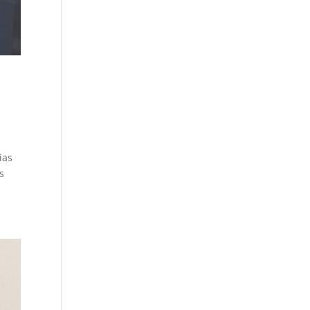
ias
s