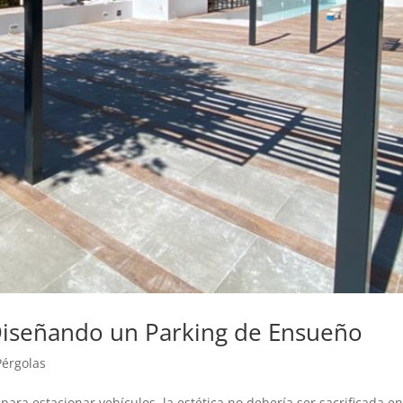
Diseñando un Parking de Ensueño
Pérgolas
para estacionar vehículos, la estética no debería ser sacrificada e