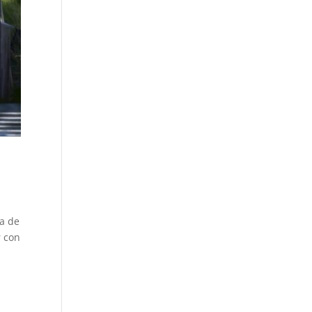
ta de
r con