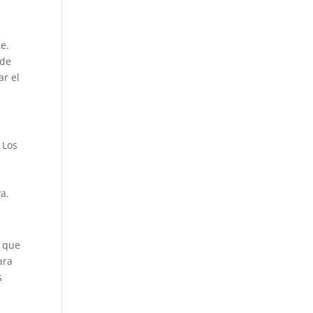
e.
 de
ar el
 Los
a.
r que
ara
s