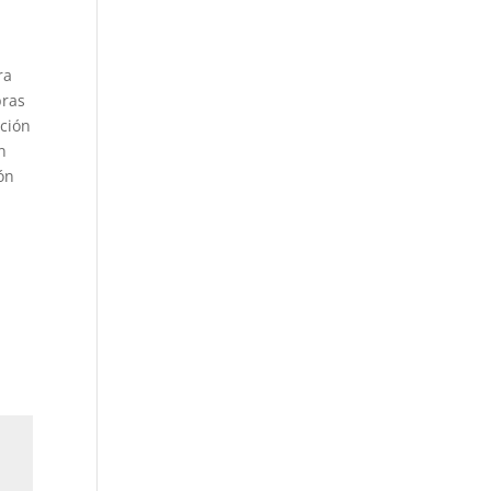
ra
bras
ación
n
ión