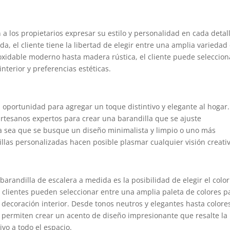
a los propietarios expresar su estilo y personalidad en cada detall
a, el cliente tiene la libertad de elegir entre una amplia variedad
oxidable moderno hasta madera rústica, el cliente puede seleccion
nterior y preferencias estéticas.
a oportunidad para agregar un toque distintivo y elegante al hogar.
rtesanos expertos para crear una barandilla que se ajuste
Ya sea que se busque un diseño minimalista y limpio o uno más
illas personalizadas hacen posible plasmar cualquier visión creativ
arandilla de escalera a medida es la posibilidad de elegir el colo
s clientes pueden seleccionar entre una amplia paleta de colores p
a decoración interior. Desde tonos neutros y elegantes hasta colore
a permiten crear un acento de diseño impresionante que resalte la
ivo a todo el espacio.