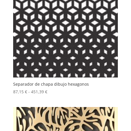
Separador de chapa dibujo hexagonos
Rango
87,15
€
-
451,39
€
de
precios:
desde
87,15 €
hasta